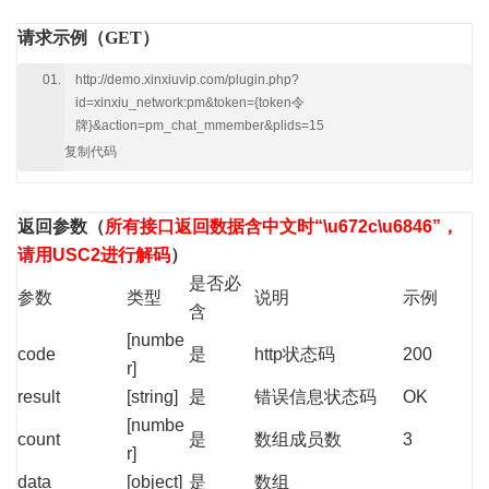
请求示例（GET）
http://demo.xinxiuvip.com/plugin.php?
id=xinxiu_network:pm&token={token令
牌}&action=pm_chat_mmember&plids=15
复制代码
返回参数
（
所有接口返回数据含中文时“\u672c\u6846”，
请用USC2进行解码
）
是否必
参数
类型
说明
示例
含
[numbe
code
是
http状态码
200
r]
result
[string]
是
错误信息状态码
OK
[numbe
count
是
数组成员数
3
r]
data
[object]
是
数组