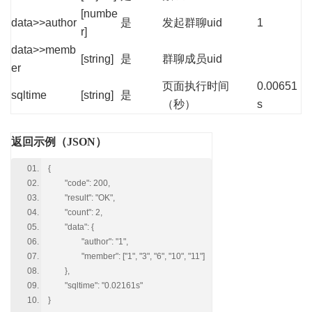
[numbe
data>>author
是
发起群聊uid
1
r]
data>>memb
[string]
是
群聊成员uid
er
页面执行时间
0.00651
sqltime
[string]
是
（秒）
s
返回示例（JSON）
{
"code": 200,
"result": "OK",
"count": 2,
"data": {
"author": "1",
"member": ["1", "3", "6", "10", "11"]
},
"sqltime": "0.02161s"
}