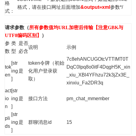
格
格式，请在接口网址后面增加
&output=xml
参数*/
式：
请求参数（
所有参数值均URL加密后传输【注意GBK与
UTF8编码区别】
）
参
类
是否
说明
示例
数
型
必含
7c8ehANCUGOtcVTTIMT0T
[str
token令牌（初始
tok
DqC0Ipq8o0itF4DqgH5K_xin
ing
是
化用户登录获
en
_xiu_XBl4YFhzu72k3jZx3E_
]
取）
xinxiu_Fa2DR3q
act
[str
io
ing
是
接口方法
pm_chat_mmember
n
]
[str
pli
ing
是
群聊消息id
15
ds
]