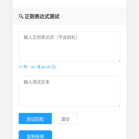
🔍 正则表达式测试
💡 例：\d+ 或 [a-zA-Z]+
测试匹配
清空
复制结果