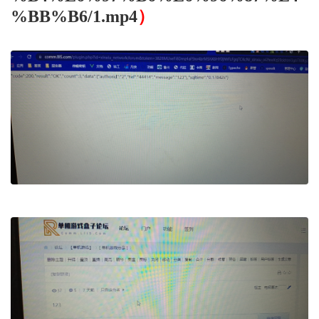
%BB%B6/1.mp4
）