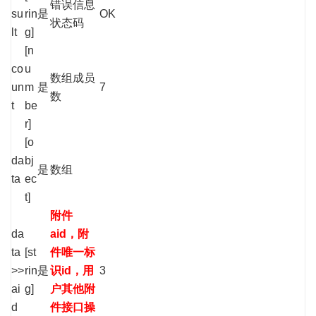
错误信息
su
rin
是
OK
状态码
lt
g]
[n
co
u
数组成员
un
m
是
7
数
t
be
r]
[o
da
bj
是
数组
ta
ec
t]
附件
da
aid，附
ta
[st
件唯一标
>>
rin
是
识id，用
3
ai
g]
户其他附
d
件接口操