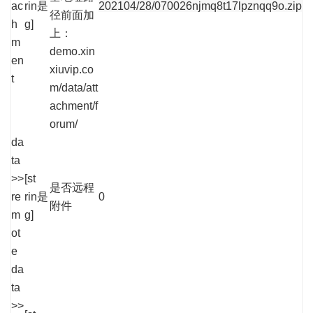
ac
rin
是
202104/28/070026njmq8t17lpznqq9o.zip
径前面加
h
g]
上：
m
demo.xin
en
xiuvip.co
t
m/data/att
achment/f
orum/
da
ta
>>
[st
是否远程
re
rin
是
0
附件
m
g]
ot
e
da
ta
>>