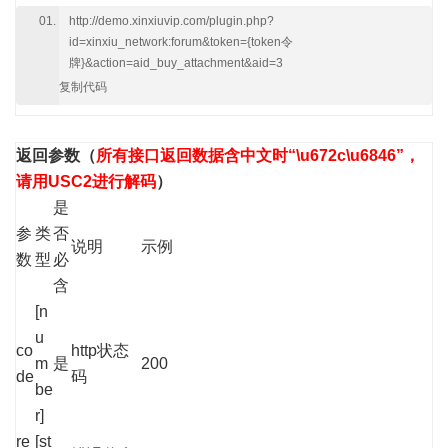
http://demo.xinxiuvip.com/plugin.php?
id=xinxiu_network:forum&token={token令
牌}&action=aid_buy_attachment&aid=3
复制代码
返回参数
（
所有接口返回数据含中文时“\u672c\u6846”，
请用USC2进行解码
）
是
参
类
否
说明
示例
数
型
必
含
[n
u
co
http状态
m
是
200
de
码
be
r]
re
[st