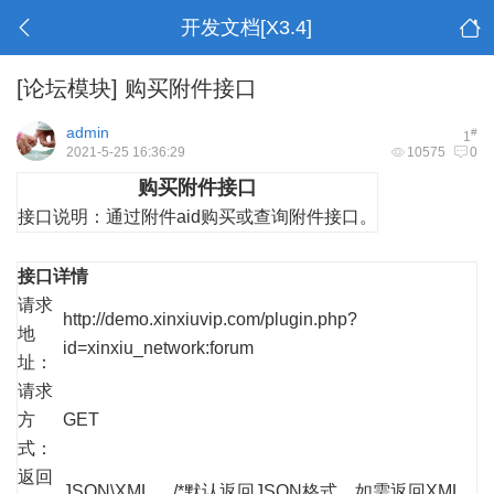
开发文档[X3.4]
[论坛模块]
购买附件接口
admin
#
1
2021-5-25 16:36:29
10575
0
购买附件接口
接口说明：
通过附件aid购买或查询附件接口。
接口详情
请求
http://demo.xinxiuvip.com/plugin.php?
地
id=xinxiu_network:forum
址：
请求
方
GET
式：
返回
JSON\XML /*默认返回JSON格式，如需返回XML