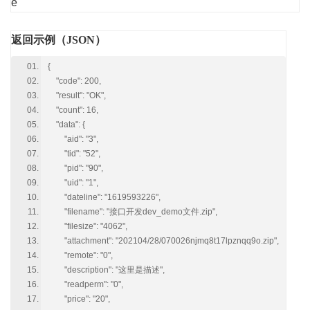
e
返回示例（JSON）
{
"code": 200,
"result": "OK",
"count": 16,
"data": {
"aid": "3",
"tid": "52",
"pid": "90",
"uid": "1",
"dateline": "1619593226",
"filename": "接口开发dev_demo文件.zip",
"filesize": "4062",
"attachment": "202104/28/070026njmq8t17lpznqq9o.zip",
"remote": "0",
"description": "这里是描述",
"readperm": "0",
"price": "20",