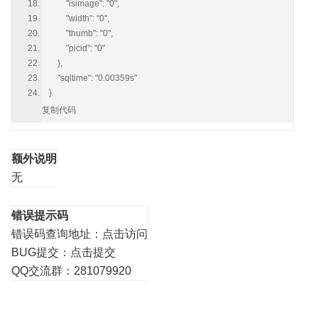
"isimage": "0",
"width": "0",
"thumb": "0",
"picid": "0"
},
"sqltime": "0.00359s"
}
复制代码
额外说明
无
错误提示码
错误码查询地址：
点击访问
BUG提交：
点击提交
QQ交流群：281079920