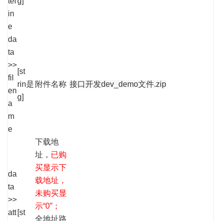
tel
g]
in
e
da
ta
>>
[st
fil
rin
是
附件名称
接口开发dev_demo文件.zip
en
g]
a
m
e
下载地
址，
已购
买显示下
da
载地址，
ta
未购买显
>>
示“0”；
att
[st
全地址路