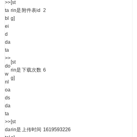
>>
[st
ta
rin
是
附件表id
2
bl
g]
ei
d
da
ta
>>
[st
do
rin
是
下载次数
6
w
g]
nl
oa
ds
da
ta
>>
[st
da
rin
是
上传时间
1619593226