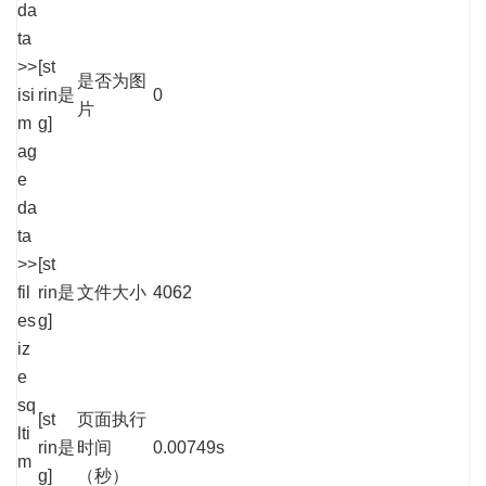
da
ta
>>
[st
是否为图
isi
rin
是
0
片
m
g]
ag
e
da
ta
>>
[st
fil
rin
是
文件大小
4062
es
g]
iz
e
sq
[st
页面执行
lti
rin
是
时间
0.00749s
m
g]
（秒）