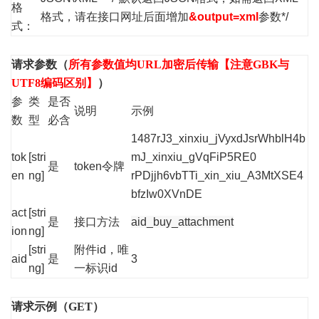
格
格式，请在接口网址后面增加
&output=xml
参数*/
式：
请求参数（
所有参数值均URL加密后传输【注意GBK与
UTF8编码区别】
）
参
类
是否
说明
示例
数
型
必含
1487rJ3_xinxiu_jVyxdJsrWhblH4b
tok
[stri
mJ_xinxiu_gVqFiP5RE0
是
token令牌
en
ng]
rPDjjh6vbTTi_xin_xiu_A3MtXSE4
bfzIw0XVnDE
act
[stri
是
接口方法
aid_buy_attachment
ion
ng]
[stri
附件id，唯
aid
是
3
ng]
一标识id
请求示例（GET）