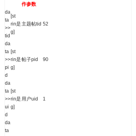
作参数
da
[st
ta
rin
是
主题帖tid
52
>>
g]
tid
da
ta
[st
>>
rin
是
帖子pid
90
pi
g]
d
da
ta
[st
>>
rin
是
用户uid
1
ui
g]
d
da
ta