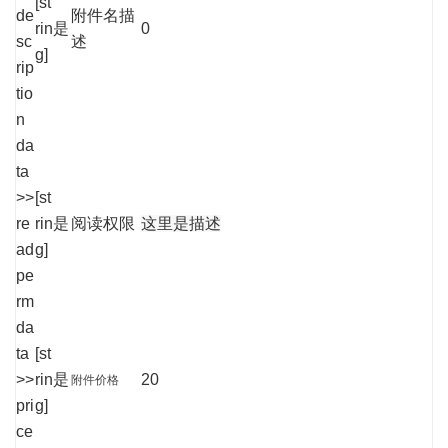
[st
de
附件名描
rin
是
0
sc
述
g]
rip
tio
n
da
ta
>>
[st
re
rin
是
阅读权限
这里是描述
ad
g]
pe
rm
da
ta
[st
>>
rin
是
20
附件价格
pri
g]
ce