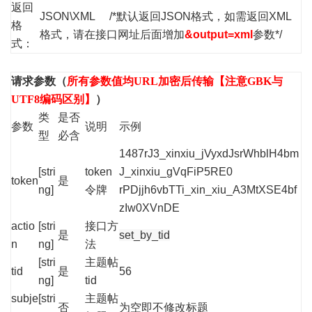
返回
JSON\XML /*默认返回JSON格式，如需返回XML
格
格式，请在接口网址后面增加
&output=xml
参数*/
式：
请求参数（
所有参数值均URL加密后传输【注意GBK与
UTF8编码区别】
）
类
是否
参数
说明
示例
型
必含
1487rJ3_xinxiu_jVyxdJsrWhblH4bm
[stri
token
J_xinxiu_gVqFiP5RE0
token
是
ng]
令牌
rPDjjh6vbTTi_xin_xiu_A3MtXSE4bf
zIw0XVnDE
actio
[stri
接口方
是
set_by_tid
n
ng]
法
[stri
主题帖
tid
是
56
ng]
tid
subje
[stri
主题帖
否
为空即不修改标题