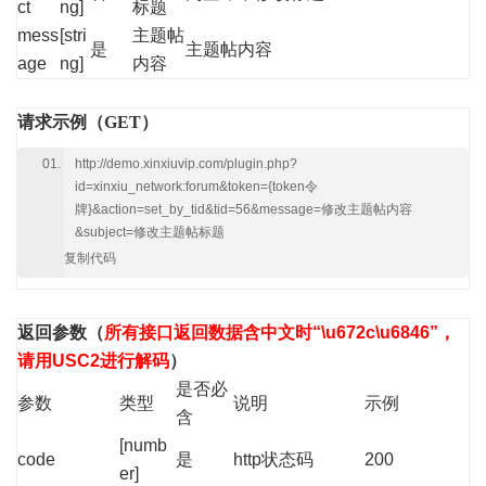
ct
ng]
标题
mess
[stri
主题帖
是
主题帖内容
age
ng]
内容
请求示例（GET）
http://demo.xinxiuvip.com/plugin.php?
id=xinxiu_network:forum&token={token令
牌}&action=set_by_tid&tid=56&message=修改主题帖内容
&subject=修改主题帖标题
复制代码
返回参数
（
所有接口返回数据含中文时“\u672c\u6846”，
请用USC2进行解码
）
是否必
参数
类型
说明
示例
含
[numb
code
是
http状态码
200
er]