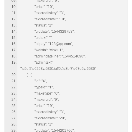
"makeruid": "9",
"price": "10",
"extcreditskey": "3",
"extcreditsval": "10",
"status": "2",
"uiddate": "1544329753",
"uidtext": "",
"alipay": "123@qq.com",
"weixin": "xinxiu1",
"admindateline": "1544514698",
"admintext":
"\u5df2\u6253\u5361\uff0c\u8bf7\u67e5\u6536"
}, {
"id": "4",
"typeid": "1",
"maketype": "0",
"makeruid": "9",
"price": "19",
"extcreditskey": "3",
"extcreditsval": "20",
"status": "1",
"uiddate": "1544201766",