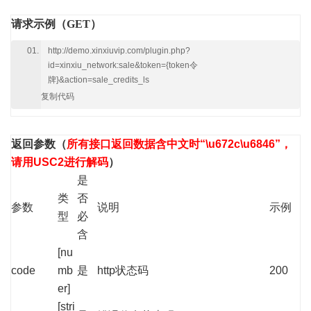
请求示例（GET）
http://demo.xinxiuvip.com/plugin.php?
id=xinxiu_network:sale&token={token令
牌}&action=sale_credits_ls
复制代码
返回参数
（
所有接口返回数据含中文时“\u672c\u6846”，
请用USC2进行解码
）
是
类
否
参数
说明
示例
型
必
含
[nu
code
mb
是
http状态码
200
er]
[stri