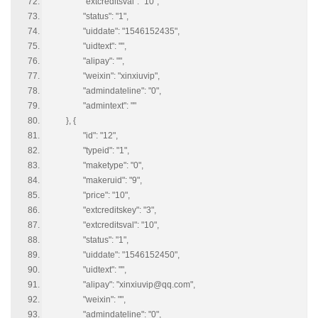
"extcreditsval": "10",
"status": "1",
"uiddate": "1546152435",
"uidtext": "",
"alipay": "",
"weixin": "xinxiuvip",
"admindateline": "0",
"admintext": ""
}, {
"id": "12",
"typeid": "1",
"maketype": "0",
"makeruid": "9",
"price": "10",
"extcreditskey": "3",
"extcreditsval": "10",
"status": "1",
"uiddate": "1546152450",
"uidtext": "",
"alipay": "xinxiuvip@qq.com",
"weixin": "",
"admindateline": "0",