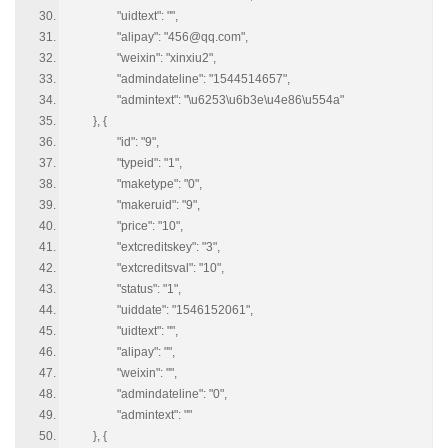
"uidtext": "",
"alipay": "456@qq.com",
"weixin": "xinxiu2",
"admindateline": "1544514657",
"admintext": "\u6253\u6b3e\u4e86\u554a"
}, {
"id": "9",
"typeid": "1",
"maketype": "0",
"makeruid": "9",
"price": "10",
"extcreditskey": "3",
"extcreditsval": "10",
"status": "1",
"uiddate": "1546152061",
"uidtext": "",
"alipay": "",
"weixin": "",
"admindateline": "0",
"admintext": ""
}, {