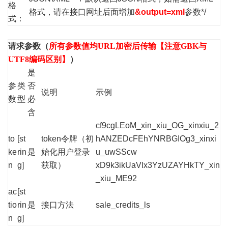
格
格式，请在接口网址后面增加
&output=xml
参数*/
式：
请求参数（
所有参数值均URL加密后传输【注意GBK与
UTF8编码区别】
）
是
参
类
否
说明
示例
数
型
必
含
cf9cgLEoM_xin_xiu_OG_xinxiu_2
to
[st
token令牌（初
hANZEDcFEhYNRBGIOg3_xinxi
ke
rin
是
始化用户登录
u_uwSScw
n
g]
获取）
xD9k3ikUaVlx3YzUZAYHkTY_xin
_xiu_ME92
ac
[st
tio
rin
是
接口方法
sale_credits_ls
n
g]