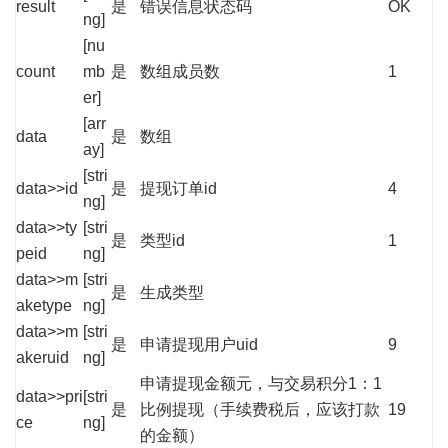
result
是
错误信息状态码
OK
ng]
[nu
count
mb
是
数组成员数
1
er]
[arr
data
是
数组
ay]
[stri
data>>id
是
提现订单id
4
ng]
data>>ty
[stri
是
类型id
1
peid
ng]
data>>m
[stri
是
生成类型
aketype
ng]
data>>m
[stri
是
申请提现用户uid
9
akeruid
ng]
申请提现金额元，与交易积分1：1
data>>pri
[stri
是
比例提现（手续费税后，应该打款
19
ce
ng]
的金额）