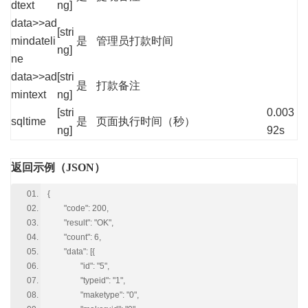
dtext
ng]
data>>ad
[stri
mindateli
是
管理员打款时间
ng]
ne
data>>ad
[stri
是
打款备注
mintext
ng]
[stri
0.003
sqltime
是
页面执行时间（秒）
ng]
92s
返回示例（JSON）
{
"code": 200,
"result": "OK",
"count": 6,
"data": [{
"id": "5",
"typeid": "1",
"maketype": "0",