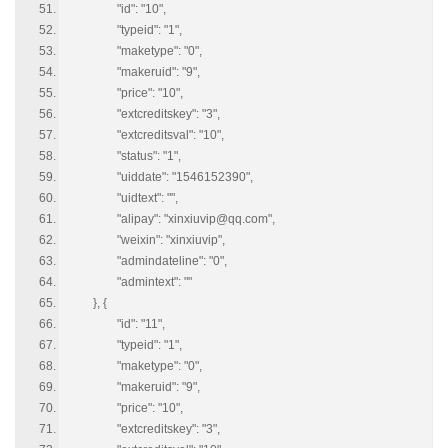
"id": "10",
"typeid": "1",
"maketype": "0",
"makeruid": "9",
"price": "10",
"extcreditskey": "3",
"extcreditsval": "10",
"status": "1",
"uiddate": "1546152390",
"uidtext": "",
"alipay": "xinxiuvip@qq.com",
"weixin": "xinxiuvip",
"admindateline": "0",
"admintext": ""
}, {
"id": "11",
"typeid": "1",
"maketype": "0",
"makeruid": "9",
"price": "10",
"extcreditskey": "3",