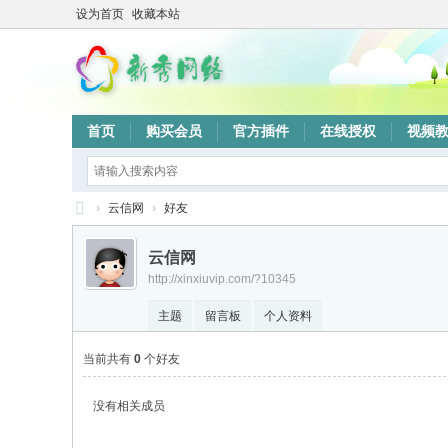
设为首页
收藏本站
首页
购买会员
官方插件
在线授权
视频
›
云信网
›
好友
新
云信网
秀
http://xinxiuvip.com/?10345
网
主题
留言板
个人资料
络
验
当前共有
0
个好友
证
没有相关成员
系
统